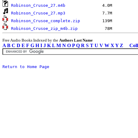
Robinson_Crusoe_27.m4b
Robinson_Crusoe_27.mp3
Robinson_Crusoe_complete.zip
Robinson_Crusoe_zip_m4b.zip
Free Audio Books Indexed by the
Authors Last Name
A
B
C
D
E
F
G
H
I
J
K
L
M
N
O
P
Q
R
S
T
U
V
W
X
Y
Z
Coll
Return to Home Page