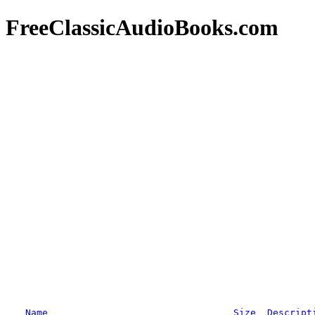
FreeClassicAudioBooks.com
Name
Size
Descript